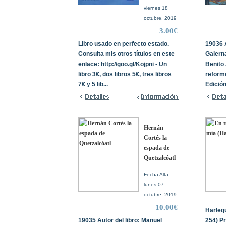
viernes 18
octubre, 2019
3.00€
Libro usado en perfecto estado.
19036 A
Consulta mis otros títulos en este
Galerna
enlace: http://goo.gl/Kojpni - Un
Benito 
libro 3€, dos libros 5€, tres libros
reform
7€ y 5 lib...
Edición
Hernán
Cortés la
espada de
Quetzalcóatl
Fecha Alta:
lunes 07
octubre, 2019
10.00€
Harleq
19035 Autor del libro: Manuel
254) Pr