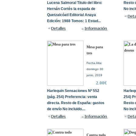
Lucena Salmoral Titulo del libro:
Resto 
Hernán Cortés la espada de
No inclu
Quetzalcóatl Editorial Anaya
Edición: 1988 Tomos: 1 Estad...
Mesa para
tres
Fecha Alta:
domingo 30
junio, 2019
2.00€
Harlequin Sensaciones Nº 552
Harleq
(pág. 254) Preferencia: venta
254) Pr
directa. Resto de España: gastos
Resto 
de envío No incluido....
No inclu
Contra todo