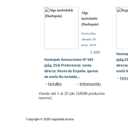
Algo
inolvidable
(Harlequin)
Fecha Alta:
sábado 29
junio, 2019
2.00€
Harleq
Harlequin Sensaciones Nº 565
(pág.25
(pág. 254) Preferencia: venta
direct
directa. Resto de España: gastos
envío N
de envío No incluido....
Viendo del
1
al
20
(de
118598
productos
nuevos)
Quiénes somos
|
Búsqueda Avanzada
|
Contacto
|
Comprar y ven
Copyright © 2026
segundaLectura