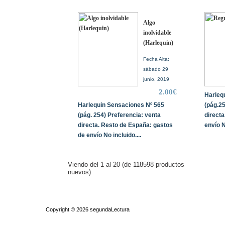
Algo
inolvidable
(Harlequin)
Fecha Alta:
sábado 29
junio, 2019
2.00€
Harleq
Harlequin Sensaciones Nº 565
(pág.25
(pág. 254) Preferencia: venta
direct
directa. Resto de España: gastos
envío N
de envío No incluido....
Viendo del
1
al
20
(de
118598
productos
nuevos)
Quiénes somos
|
Búsqueda Avanzada
|
Contacto
|
Comprar y ven
Copyright © 2026
segundaLectura