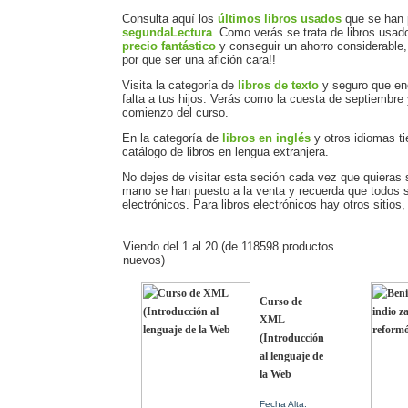
Consulta aquí los
últimos libros usados
que se han 
segundaLectura
. Como verás se trata de libros usa
precio fantástico
y conseguir un ahorro considerable, 
por que ser una afición cara!!
Visita la categoría de
libros de texto
y seguro que enc
falta a tus hijos. Verás como la cuesta de septiembre
comienzo del curso.
En la categoría de
libros en inglés
y otros idiomas ti
catálogo de libros en lengua extranjera.
No dejes de visitar esta seción cada vez que quieras
mano se han puesto a la venta y recuerda que todos s
electrónicos. Para libros electrónicos hay otros sitios,
Viendo del
1
al
20
(de
118598
productos
nuevos)
Curso de
XML
(Introducción
al lenguaje de
la Web
Fecha Alta: