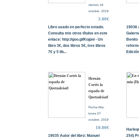
viernes 18
octubre, 2019
3.00€
Libro usado en perfecto estado.
19036 A
Consulta mis otros títulos en este
Galerna
enlace: http://goo.gl/Kojpni - Un
Benito 
libro 3€, dos libros 5€, tres libros
reform
7€ y 5 lib...
Edición
Hernán
Cortés la
espada de
Quetzalcóatl
Fecha Alta:
lunes 07
octubre, 2019
10.00€
Harleq
19035 Autor del libro: Manuel
254) Pr