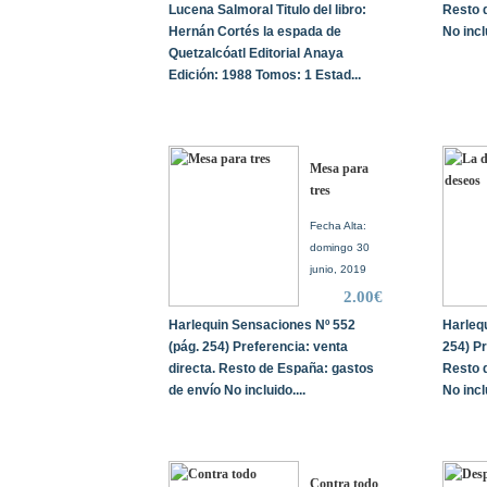
Lucena Salmoral Titulo del libro:
Resto 
Hernán Cortés la espada de
No inclu
Quetzalcóatl Editorial Anaya
Edición: 1988 Tomos: 1 Estad...
Mesa para
tres
Fecha Alta:
domingo 30
junio, 2019
2.00€
Harlequin Sensaciones Nº 552
Harleq
(pág. 254) Preferencia: venta
254) Pr
directa. Resto de España: gastos
Resto 
de envío No incluido....
No inclu
Contra todo