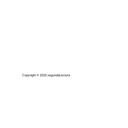
Quiénes somos
|
Búsqueda Avanzada
|
Contacto
|
Comprar y vende
Copyright © 2026
segundaLectura