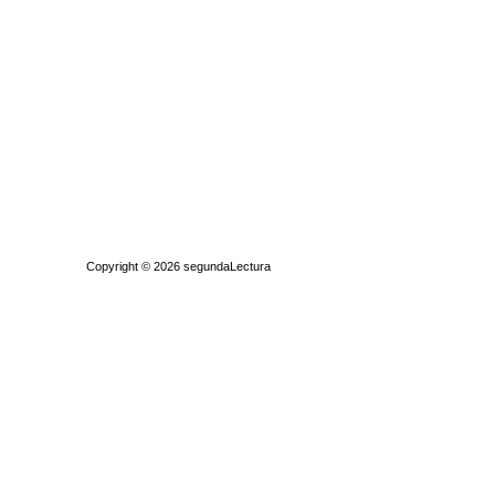
Quiénes somos
|
Búsqueda Avanzada
|
Contacto
|
Comprar y vende
Copyright © 2026
segundaLectura