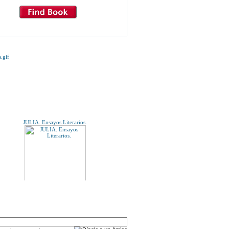
E TE INTERESE...
JULIA. Ensayos Literarios.
A UN AMIGO
MIDDLESEX. Premio Pulitzer. 2ª ed.