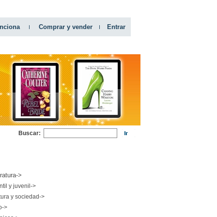
nciona
Comprar y vender
Entrar
Buscar:
RIAS
eratura->
ntil y juvenil->
tura y sociedad->
o->