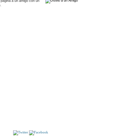
 pagina a un amigo con un
.
S
PLANTAS DE INTERIORES. Cultivo, tratamiento,
cuidados.
POESIAS
S!!