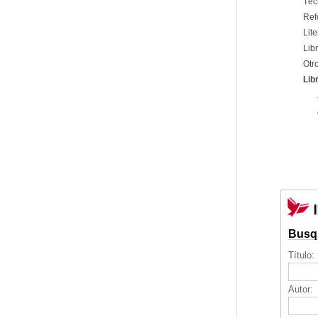
Téc
Ref
Lite
Libr
Otr
Lib
Busq
Título:
Autor: