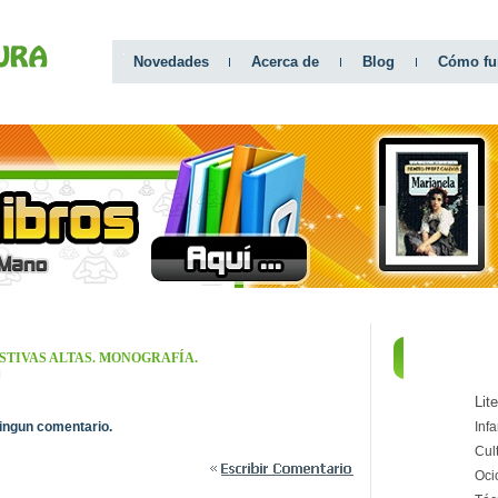
Novedades
Acerca de
Blog
Cómo fu
TIVAS ALTAS. MONOGRAFÍA.
CATEGO
]
Lit
ingun comentario.
Infa
Cul
Oci