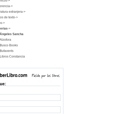
nicos->
erencia->
ratura extranjera->
os de texto->
os->
rerias
->
Ángeles Sancha
Alzofora
Busco Books
Bufavents
Libros Constancia
ue: