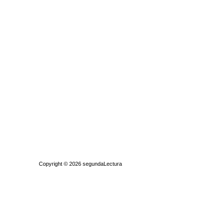
Quiénes somos
|
Búsqueda Avanzada
|
Contacto
|
Comprar y vende
Copyright © 2026
segundaLectura