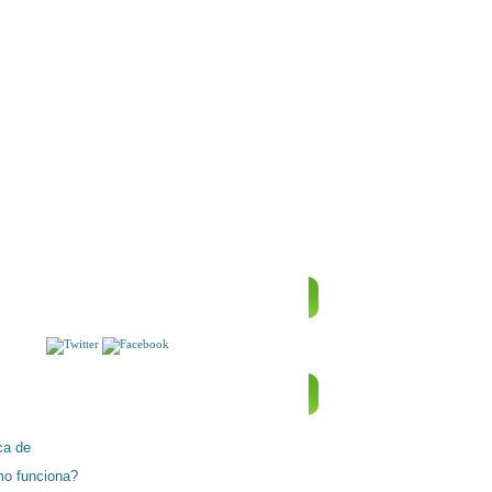
LTIMO DRAGÓN. Ilustraciones de Joseph Zucker.
N YANQUI EN LA CORTE DEL REY ARTURO
S!!
ACIÓN
LAS CAPITALES DE EUROPA
ca de
o funciona?