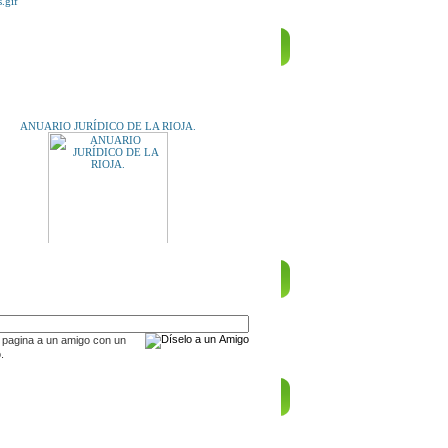
E TE INTERESE...
ANUARIO JURÍDICO DE LA RIOJA.
A UN AMIGO
 maternidad y el encuentro con la propia sombra
 pagina a un amigo con un
.
S