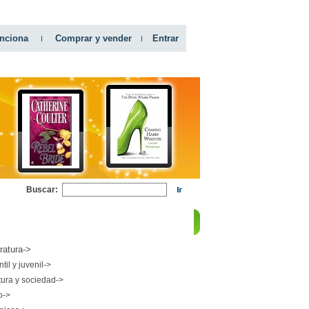
nciona
Comprar y vender
Entrar
Buscar:
RIAS
eratura->
ntil y juvenil->
tura y sociedad->
o->