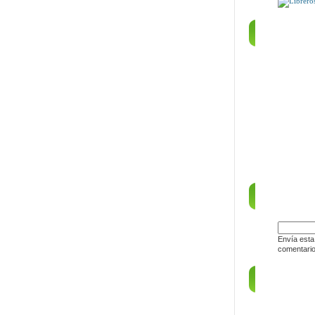
PUEDE QU
DÍSELO 
La
Envía esta
comentario
ENLACE