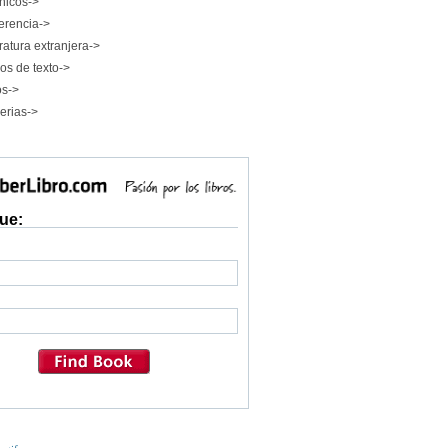
nicos->
erencia->
ratura extranjera->
os de texto->
os->
erias->
ue: