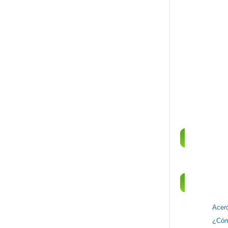
EL Ú
U
SÍGUENO
INFORM
Acer
¿Cóm