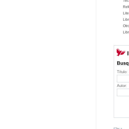
Téc
Ref
Lite
Libr
Otr
Libr
Busq
Título:
Autor: