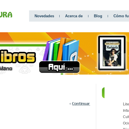
Novedades
Acerca de
Blog
Cómo fu
CATEGO
Lit
Infa
Cul
Oci