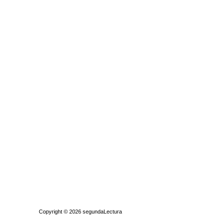
Quiénes somos
|
Búsqueda Avanzada
|
Contacto
|
Comprar y vende
Copyright © 2026
segundaLectura