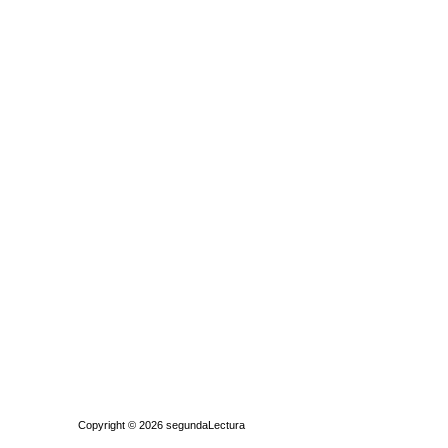
Quiénes somos
|
Búsqueda Avanzada
|
Contacto
|
Comprar y vende
Copyright © 2026
segundaLectura