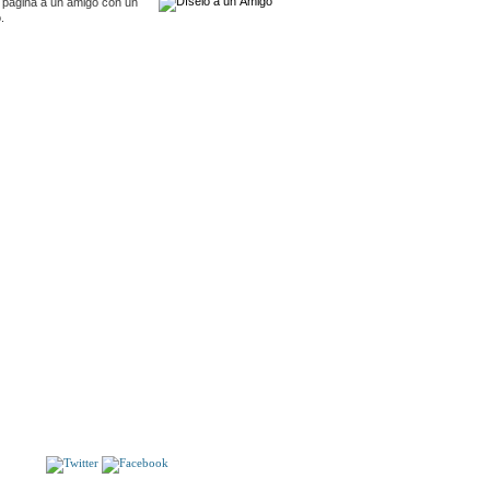
 pagina a un amigo con un
.
S
EL CEREBRO ESE DESCONOCIDO
VERSAILLES.
S!!