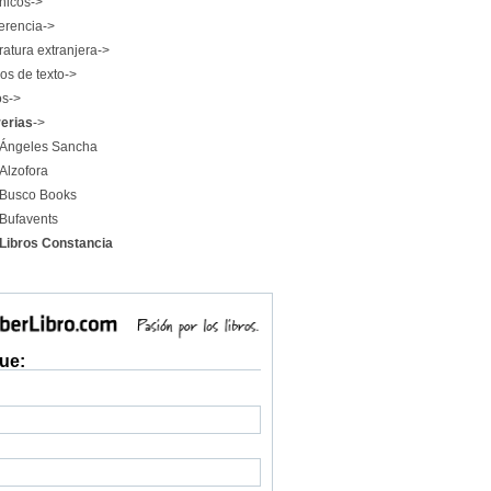
nicos->
erencia->
ratura extranjera->
os de texto->
os->
rerias
->
Ángeles Sancha
Alzofora
Busco Books
Bufavents
Libros Constancia
ue: