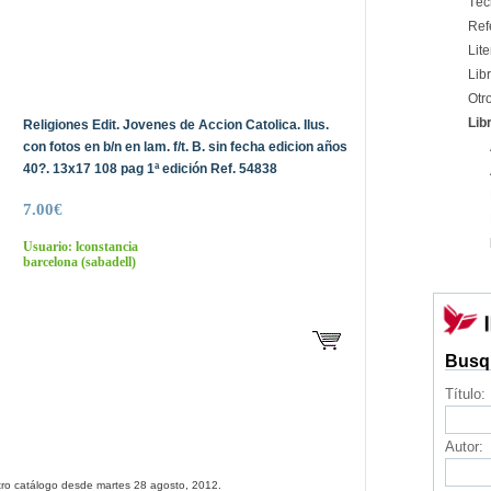
Téc
Ref
Lite
Libr
Otr
Lib
Religiones Edit. Jovenes de Accion Catolica. Ilus.
con fotos en b/n en lam. f/t. B. sin fecha edicion años
40?. 13x17 108 pag 1ª edición Ref. 54838
7.00€
Usuario: lconstancia
barcelona
(sabadell)
Busq
Título:
Autor:
tro catálogo desde martes 28 agosto, 2012.