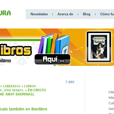
Novedades
Acerca de
Blog
Cómo fu
7.00€
CATEGO
»
»
LIBRERIAS
LIBROS
» EN CRISTO
U, JOSE MARIA.
Lit
IME AMAT BADRINAS).
Infa
Cul
calo también en Iberlibro
Oci