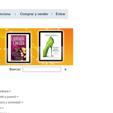
nciona
Comprar y vender
Entrar
Buscar:
RIAS
eratura->
ntil y juvenil->
tura y sociedad->
o->