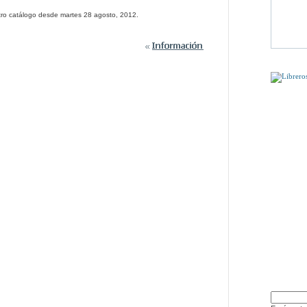
tro catálogo desde martes 28 agosto, 2012.
PUEDE QU
DÍSELO 
1 Par