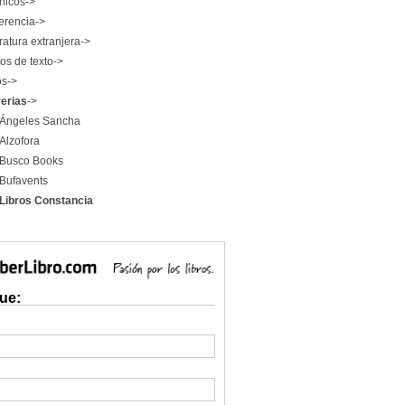
nicos->
erencia->
ratura extranjera->
os de texto->
os->
rerias
->
Ángeles Sancha
Alzofora
Busco Books
Bufavents
Libros Constancia
ue: