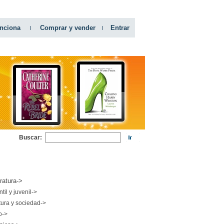
nciona
Comprar y vender
Entrar
Buscar:
RIAS
eratura->
ntil y juvenil->
tura y sociedad->
o->