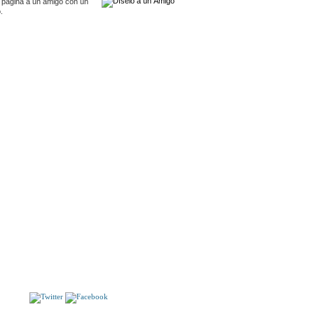
 pagina a un amigo con un
.
S
PERFIL D"IMATGES.
LA NOCHE MÁS CALIENTE.
S!!