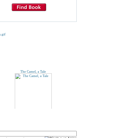
E TE INTERESE...
The Camel, a Tale
A UN AMIGO
tit Per La Catalunya Dels Anys 90, VIII Congrés, 27,
28, 29 de gener de 1989