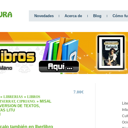
Novedades
Acerca de
Blog
Cómo fu
7.00€
CATEGO
»
»
LIBRERIAS
LIBROS
» MISAL
SERRAT, CIPRIANO.
Lit
VERSION DE TEXTOS,
Infa
AS LITU
]
Cul
Oci
calo también en Iberlibro