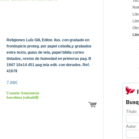
Téc
Ref
Lite
Libr
Otr
Lib
Religiones Luís Gili, Editor. ilus. con grabado en
frontispicio proteg. por papel cebolla,y grabados
entre texto, guias de tela, papel biblia cortes
tintados, restos de humedad en primeras pag. B
1947 10x14 451 pag tela edit. con dorados. Ref.
41678
7.00€
Usuario: lconstancia
barcelona
(sabadell)
Busq
Título:
Autor: