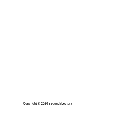
Quiénes somos
|
Búsqueda Avanzada
|
Contacto
|
Comprar y vende
Copyright © 2026
segundaLectura