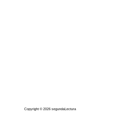
Quiénes somos
|
Búsqueda Avanzada
|
Contacto
|
Comprar y vende
Copyright © 2026
segundaLectura