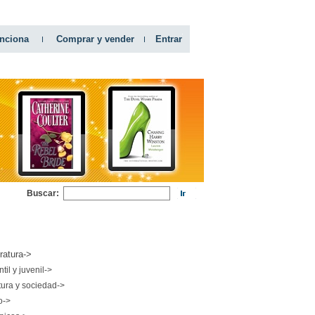
nciona
Comprar y vender
Entrar
Buscar:
RIAS
eratura->
ntil y juvenil->
tura y sociedad->
o->