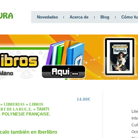
Novedades
Acerca de
Blog
Cómo fu
14.00€
CATEGO
»
»
LIBRERIAS
LIBROS
» TAHITI
RT DE LA RUE, E.
Lit
. POLYNESIE FRANÇAISE.
Infa
Cul
calo también en Iberlibro
Oci