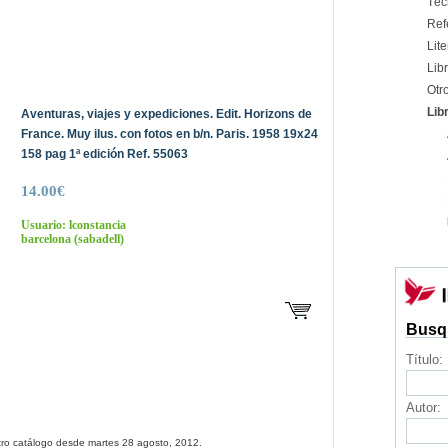
Téc
Ref
Lite
Libr
Otr
Lib
Aventuras, viajes y expediciones. Edit. Horizons de
France. Muy ilus. con fotos en b/n. Paris. 1958 19x24
158 pag 1ª edición Ref. 55063
14.00€
Usuario: lconstancia
barcelona
(sabadell)
Busq
Título:
Autor:
tro catálogo desde martes 28 agosto, 2012.