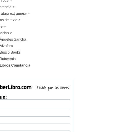
nicos->
erencia->
ratura extranjera->
os de texto->
os->
rerias
->
Ángeles Sancha
Alzofora
Busco Books
Bufavents
Libros Constancia
ue: