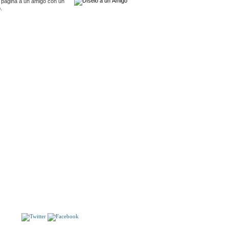
 pagina a un amigo con un
.
S
V CONCURSO DE NARRATIVA PARA JÓVENES
ES. RIOJA 1977. Javier Jiménez Lóepz: El Legado
vecraft. José Mª Lander Fernández: Aji-uba. Eugenio
Sá
LLORET DE MAR. Español.
S!!