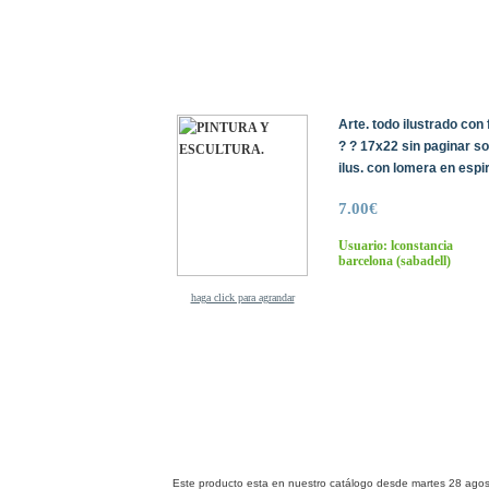
Arte. todo ilustrado con f
? ? 17x22 sin paginar s
ilus. con lomera en espi
7.00€
Usuario: lconstancia
barcelona
(sabadell)
haga click para agrandar
Este producto esta en nuestro catálogo desde martes 28 agos