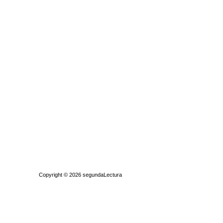
Quiénes somos
|
Búsqueda Avanzada
|
Contacto
|
Comprar y vende
Copyright © 2026
segundaLectura