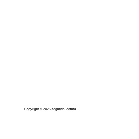
Quiénes somos
|
Búsqueda Avanzada
|
Contacto
|
Comprar y vende
Copyright © 2026
segundaLectura