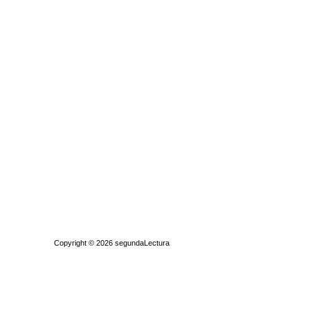
Quiénes somos
|
Búsqueda Avanzada
|
Contacto
|
Comprar y vende
Copyright © 2026
segundaLectura