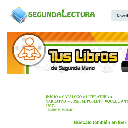
Noved
»
»
»
INICIO
CATÁLOGO
LITERATURA
»
» AQUELL AN
NARRATIVA
JOSEP M. POBLET
1917….
[ JOSEP M. POBLET ]
Búscalo también en Iber