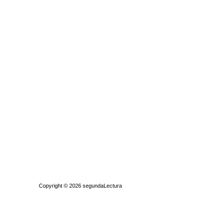
Quiénes somos
|
Búsqueda Avanzada
|
Contacto
|
Comprar y vende
Copyright © 2026
segundaLectura