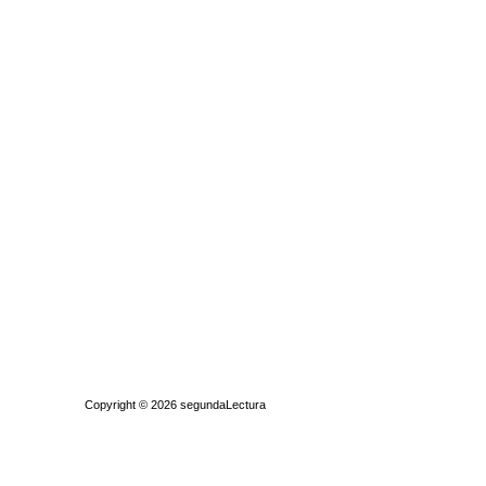
Quiénes somos
|
Búsqueda Avanzada
|
Contacto
|
Comprar y vende
Copyright © 2026
segundaLectura