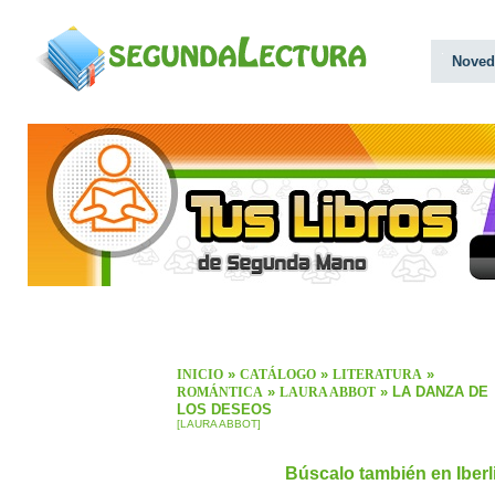
Noved
»
»
»
INICIO
CATÁLOGO
LITERATURA
»
» LA DANZA DE
ROMÁNTICA
LAURA ABBOT
LOS DESEOS
[LAURA ABBOT]
Búscalo también en Iber