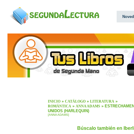
Noved
»
»
»
INICIO
CATÁLOGO
LITERATURA
»
» ESTRECHAME
ROMÁNTICA
ANNA ADAMS
UNIDOS (HARLEQUIN)
[ANNA ADAMS]
Búscalo también en Iber