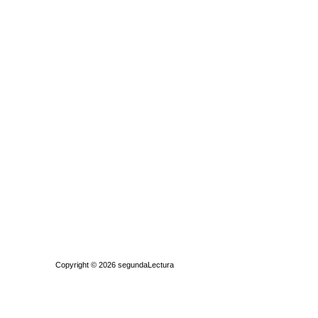
Quiénes somos
|
Búsqueda Avanzada
|
Contacto
|
Comprar y vende
Copyright © 2026
segundaLectura