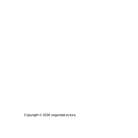
Quiénes somos
|
Búsqueda Avanzada
|
Contacto
|
Comprar y vende
Copyright © 2026
segundaLectura