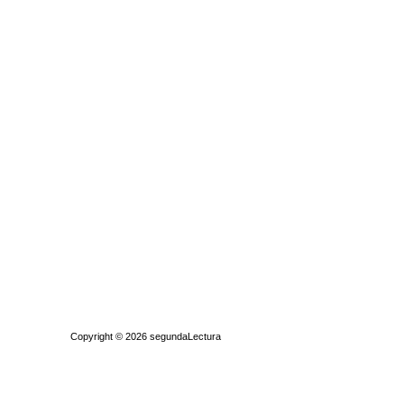
Quiénes somos
|
Búsqueda Avanzada
|
Contacto
|
Comprar y vende
Copyright © 2026
segundaLectura