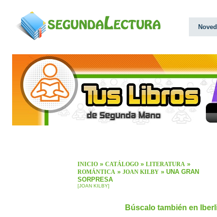
Noved
»
»
»
INICIO
CATÁLOGO
LITERATURA
»
» UNA GRAN
ROMÁNTICA
JOAN KILBY
SORPRESA
[JOAN KILBY]
Búscalo también en Iber