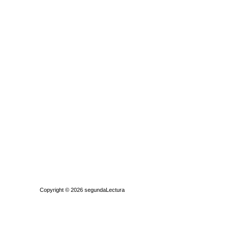
Quiénes somos
|
Búsqueda Avanzada
|
Contacto
|
Comprar y vende
Copyright © 2026
segundaLectura