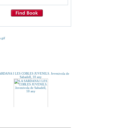
E TE INTERESE...
ARDANA I LES COBLES JUVENILS. Jovenivola de
Sabadell, 10 any
A UN AMIGO
JARDIN DE VILLA VALERIA