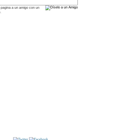
 pagina a un amigo con un
.
S
MALDITA ADOLESCENTE
COLOGÍA POLÍTICA COMO TAREA DE NUESTRA
A. Textos de Kurt Aurin, Wanda von Baeyer-Katte,
 E. Boesch, Claude C. Bowman, Kal Dietrich Bracher
S!!