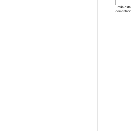
Envía esta
comentario
ENLACE
PSI
ÉPOC
Ernst
SÍGUENO