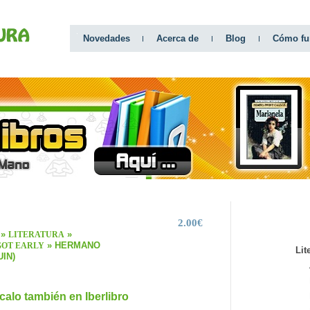
Novedades
Acerca de
Blog
Cómo fu
2.00€
CATEGO
»
»
LITERATURA
» HERMANO
OT EARLY
Lit
IN)
calo también en Iberlibro