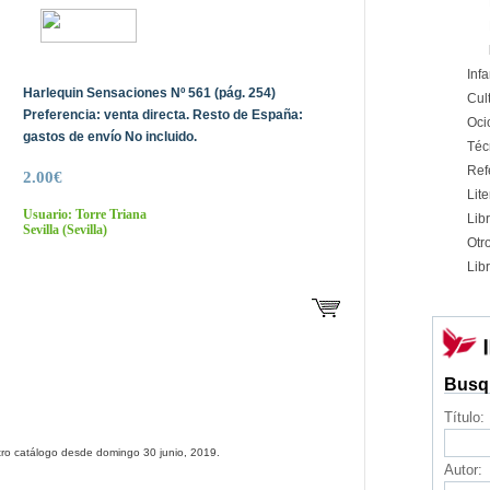
Infa
Harlequin Sensaciones Nº 561 (pág. 254)
Cul
Preferencia: venta directa. Resto de España:
Oci
gastos de envío No incluido.
Téc
Ref
2.00€
Lite
Usuario: Torre Triana
Libr
Sevilla
(Sevilla)
Otr
Libr
Busq
Título:
tro catálogo desde domingo 30 junio, 2019.
Autor: