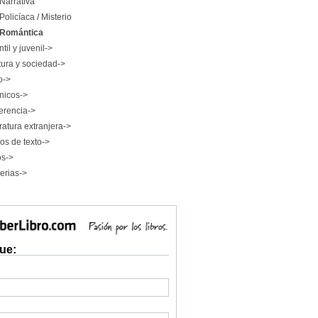
Narrativa
Policíaca / Misterio
Romántica
ntil y juvenil->
tura y sociedad->
o->
nicos->
erencia->
ratura extranjera->
os de texto->
os->
erias->
ue: