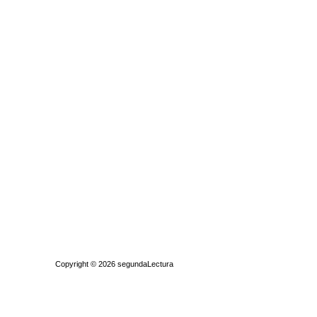
Quiénes somos
|
Búsqueda Avanzada
|
Contacto
|
Comprar y vende
Copyright © 2026
segundaLectura