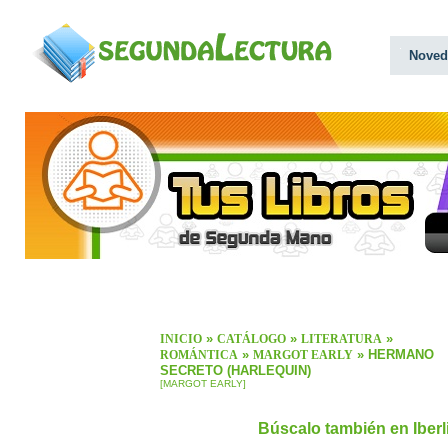
Noved
»
»
»
INICIO
CATÁLOGO
LITERATURA
»
» HERMANO
ROMÁNTICA
MARGOT EARLY
SECRETO (HARLEQUIN)
[MARGOT EARLY]
Búscalo también en Iber