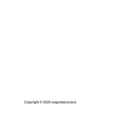
Quiénes somos
|
Búsqueda Avanzada
|
Contacto
|
Comprar y vende
Copyright © 2026
segundaLectura