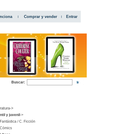
nciona
Comprar y vender
Entrar
Buscar:
RIAS
eratura->
ntil y juvenil
->
Fantástica / C. Ficción
Cómics