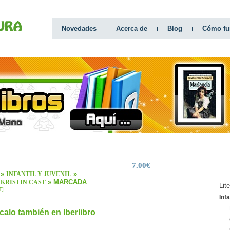
Novedades
Acerca de
Blog
Cómo fu
7.00€
CATEGO
»
»
INFANTIL Y JUVENIL
» MARCADA
 KRISTIN CAST
Lit
T]
Infa
calo también en Iberlibro