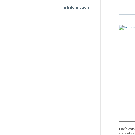
PUEDE QU
DÍSELO 
JOSE
Envía esta
comentario