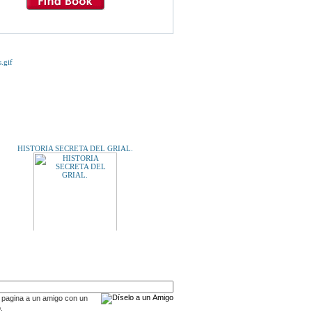
E TE INTERESE...
HISTORIA SECRETA DEL GRIAL.
A UN AMIGO
P M. FOLCH I TORRES. Vida. obra i personalitat.
 pagina a un amigo con un
.