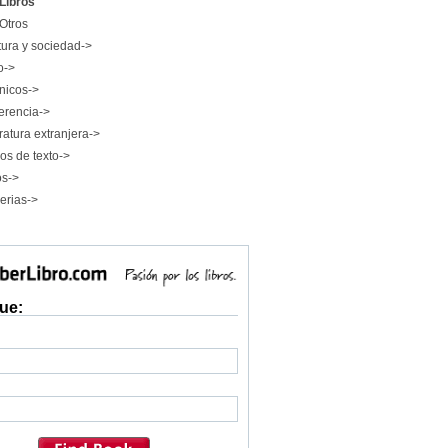
Libros
Otros
tura y sociedad->
o->
nicos->
erencia->
ratura extranjera->
os de texto->
os->
erias->
ue: