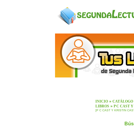
»
INICIO
CATÁLOGO
»
LIBROS
P C CAST Y
[P C CAST Y KRISTIN CAS
Bús