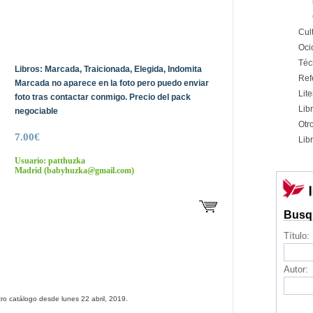
Cul
Oci
Téc
Libros: Marcada, Traicionada, Elegida, Indomita
Ref
Marcada no aparece en la foto pero puedo enviar
Lite
foto tras contactar conmigo. Precio del pack
Libr
negociable
Otr
7.00€
Libr
Usuario: patthuzka
Madrid
(babyhuzka@gmail.com)
Busq
Título:
Autor:
ro catálogo desde lunes 22 abril, 2019.