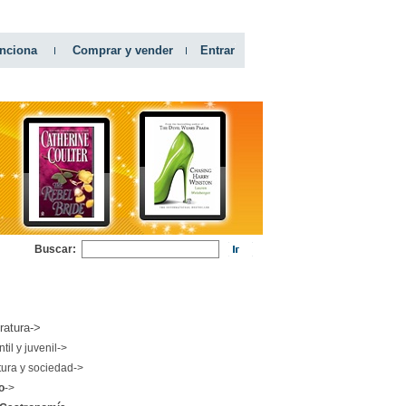
nciona
Comprar y vender
Entrar
Buscar:
RIAS
eratura->
ntil y juvenil->
tura y sociedad->
o
->