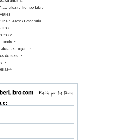
Gastronomía
Naturaleza / Tiempo Libre
Viajes
Cine / Teatro / Fotografía
Otros
nicos->
erencia->
ratura extranjera->
os de texto->
os->
erias->
ue: