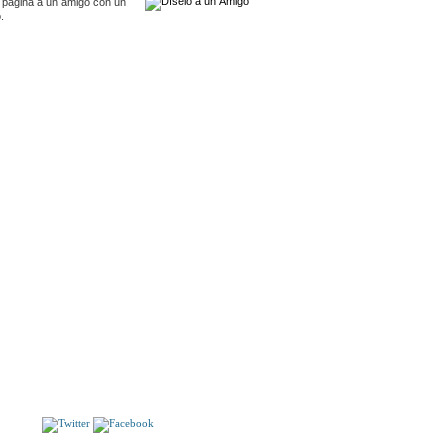
 pagina a un amigo con un
.
El malestar en la globalización
S
 Y DIGNA. Edición preprada por... Ilustraciones de
Teo. 2ª ed.
S!!
Tiburon