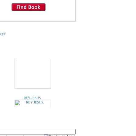
RESPUESTAS NO PROMESAS DE LA MADRE
ANGELICA
E TE INTERESE...
REY JESUS.
A UN AMIGO