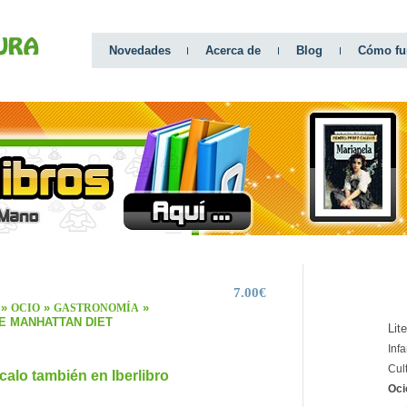
Novedades
Acerca de
Blog
Cómo fu
7.00€
CATEGO
»
»
»
OCIO
GASTRONOMÍA
E MANHATTAN DIET
Lit
Infa
Cul
calo también en Iberlibro
Oci