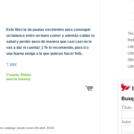
Este libro te da pautas excelentes para conseguir
Téc
un balance entre un buen comer y además cuidar tu
Ref
salud y perder peso de manera que casi casi no te
Lite
vas a dar ni cuenta! ;) Te lo recomiendo, para ti o
Libr
una buena amiga a la que quieras hacer feliz.
Otr
7.00€
Libr
Usuario: Buhito
murcia
(totana)
Busq
Título:
Autor:
ro catálogo desde lunes 08 abril, 2019.