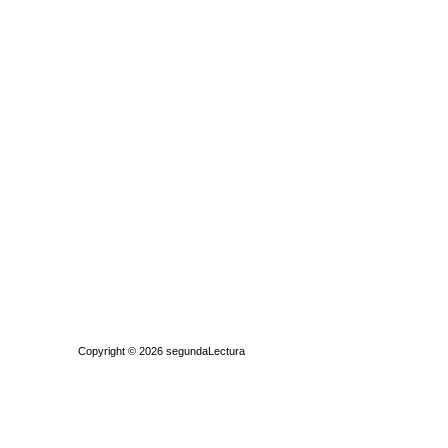
Quiénes somos
|
Búsqueda Avanzada
|
Contacto
|
Comprar y vende
Copyright © 2026
segundaLectura