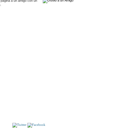
 pagina a un amigo con un
.
S
Un marido es un marido
L"ONZE DE SETEMBRE
S!!