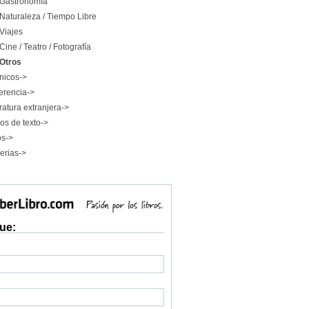
Gastronomía
Naturaleza / Tiempo Libre
Viajes
Cine / Teatro / Fotografía
Otros
nicos->
erencia->
ratura extranjera->
os de texto->
os->
erias->
ue: