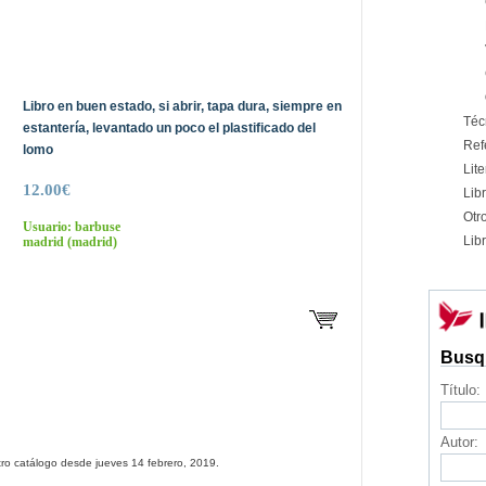
Libro en buen estado, si abrir, tapa dura, siempre en
Téc
estantería, levantado un poco el plastificado del
Ref
lomo
Lite
12.00€
Libr
Otr
Usuario: barbuse
Libr
madrid
(madrid)
Busq
Título:
Autor:
ro catálogo desde jueves 14 febrero, 2019.