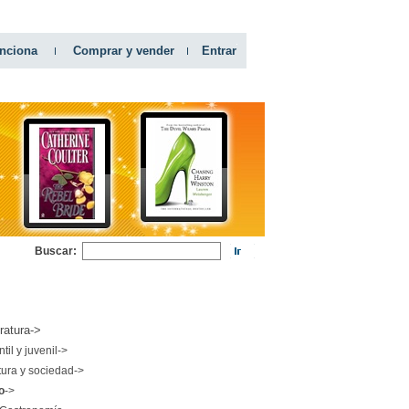
nciona
Comprar y vender
Entrar
Buscar:
RIAS
eratura->
ntil y juvenil->
tura y sociedad->
o
->