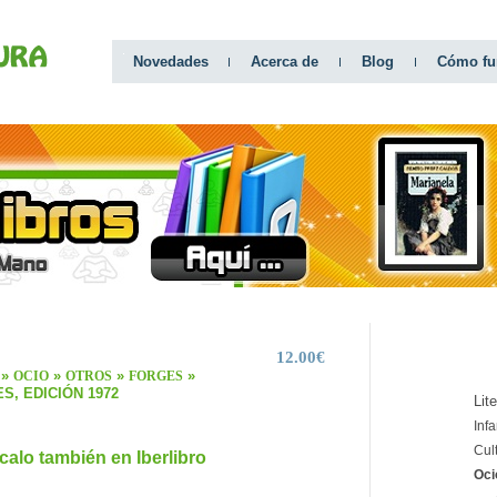
Novedades
Acerca de
Blog
Cómo fu
12.00€
CATEGO
»
»
»
»
OCIO
OTROS
FORGES
S, EDICIÓN 1972
Lit
Infa
Cul
calo también en Iberlibro
Oci