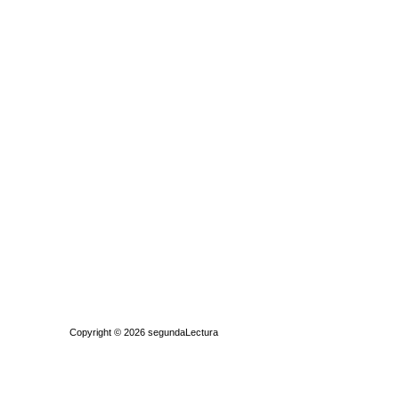
Quiénes somos
|
Búsqueda Avanzada
|
Contacto
|
Comprar y vende
Copyright © 2026
segundaLectura