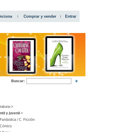
nciona
Comprar y vender
Entrar
Buscar:
RIAS
eratura->
ntil y juvenil
->
Fantástica / C. Ficción
Cómics