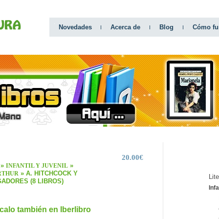
Novedades
Acerca de
Blog
Cómo fu
20.00€
CATEGO
»
»
INFANTIL Y JUVENIL
» A. HITCHCOCK Y
RTHUR
Lit
ADORES (8 LIBROS)
Infa
calo también en Iberlibro