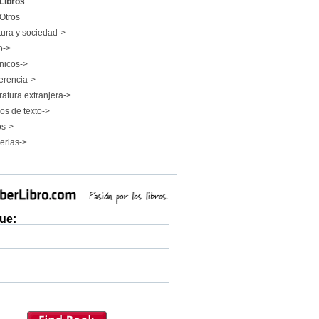
Libros
Otros
tura y sociedad->
o->
nicos->
erencia->
ratura extranjera->
os de texto->
os->
erias->
ue: