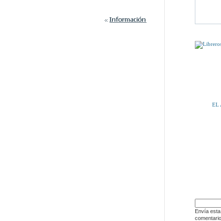
PUEDE QU
EL
DÍSELO 
Envía esta
comentario