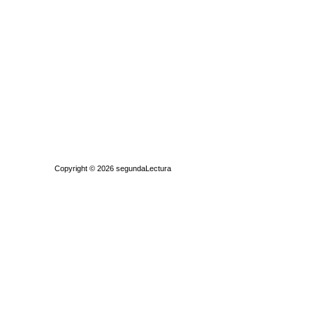
Quiénes somos
|
Búsqueda Avanzada
|
Contacto
|
Comprar y vende
Copyright © 2026
segundaLectura