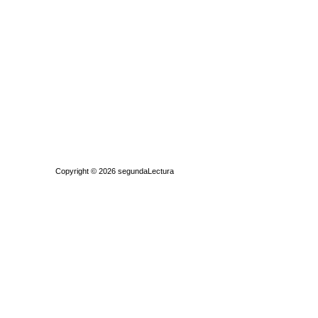
Quiénes somos
|
Búsqueda Avanzada
|
Contacto
|
Comprar y vende
Copyright © 2026
segundaLectura