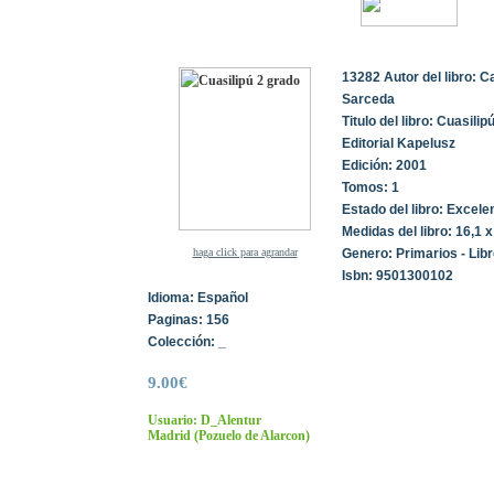
13282 Autor del libro: C
Sarceda
Titulo del libro: Cuasilip
Editorial Kapelusz
Edición: 2001
Tomos: 1
Estado del libro: Excele
Medidas del libro: 16,1 
haga click para agrandar
Genero: Primarios - Libr
Isbn: 9501300102
Idioma: Español
Paginas: 156
Colección: _
9.00€
Usuario: D_Alentur
Madrid
(Pozuelo de Alarcon)