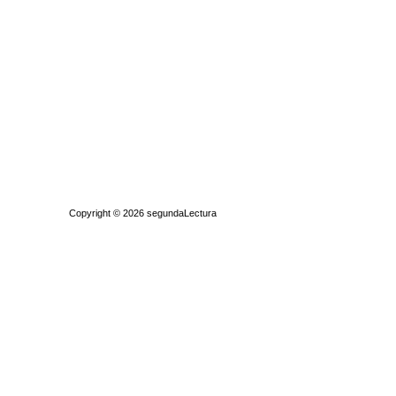
Quiénes somos
|
Búsqueda Avanzada
|
Contacto
|
Comprar y vende
Copyright © 2026
segundaLectura