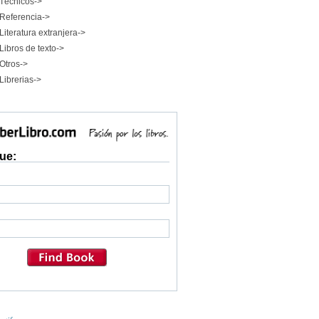
Técnicos->
Referencia->
Literatura extranjera->
Libros de texto->
Otros->
Librerias->
ue: