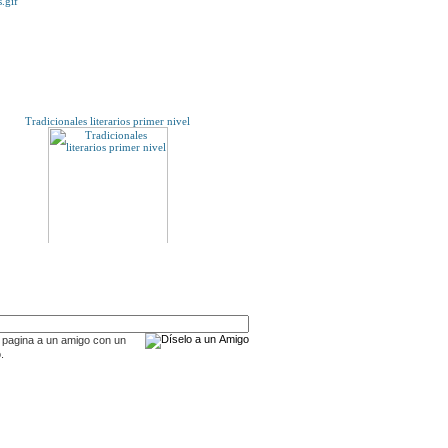
E TE INTERESE...
Tradicionales literarios primer nivel
A UN AMIGO
Problemas de politica social
 pagina a un amigo con un
.
S