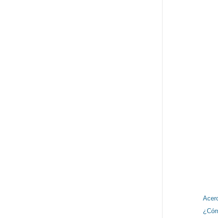
ACAL
SÍGUENO
INFORM
Acer
¿Cóm