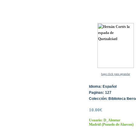
haga click para agrandar
Idioma: Español
Paginas: 127
Colección: Biblioteca Iber
10.00€
Usuario: D_Alentur
Madrid
(Pozuelo de Alarcon)