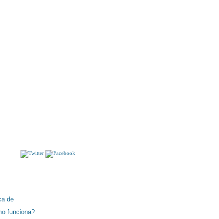
CANYON PASSAGE.
I. 6 mujeres y 5 hombres aislados en en Atlantico
durante 10
S!!
ACIÓN
ca de
CURSO DE LINGÜÍSTICA GENERAL.
o funciona?