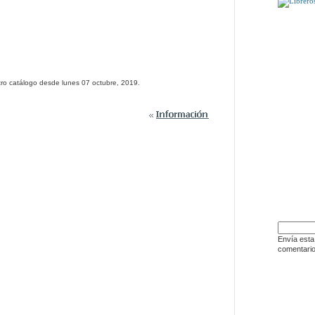
PUEDE QU
ro catálogo desde lunes 07 octubre, 2019.
DÍSELO 
Envía esta
comentario
ENLACE