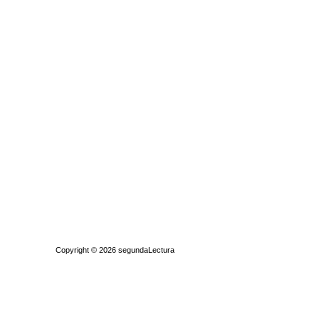
Quiénes somos
|
Búsqueda Avanzada
|
Contacto
|
Comprar y vende
Copyright © 2026
segundaLectura