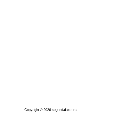
Quiénes somos
|
Búsqueda Avanzada
|
Contacto
|
Comprar y vende
Copyright © 2026
segundaLectura