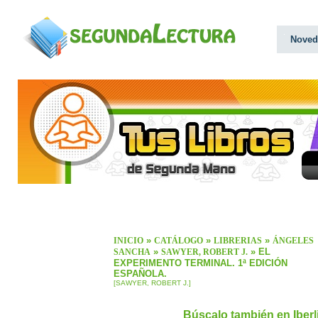
Noved
»
»
»
INICIO
CATÁLOGO
LIBRERIAS
ÁNGELES
»
» EL
SANCHA
SAWYER, ROBERT J.
EXPERIMENTO TERMINAL. 1ª EDICIÓN
ESPAÑOLA.
[SAWYER, ROBERT J.]
Búscalo también en Iber