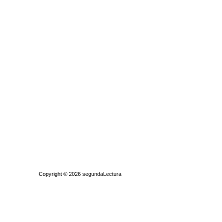
Quiénes somos
|
Búsqueda Avanzada
|
Contacto
|
Comprar y vende
Copyright © 2026
segundaLectura