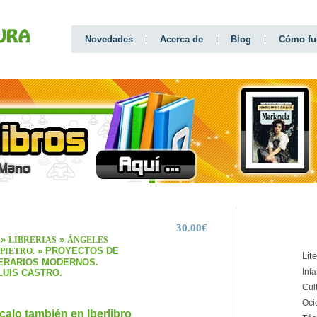
Novedades
Acerca de
Blog
Cómo fu
30.00€
CATEGO
»
»
LIBRERIAS
ÁNGELES
» PROYECTOS DE
PIETRO.
Lit
ERARIOS MODERNOS.
Infa
LUIS CASTRO.
Cul
Oci
calo también en Iberlibro