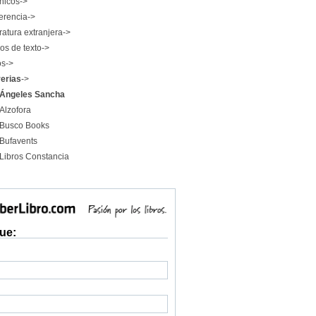
nicos->
erencia->
ratura extranjera->
os de texto->
os->
rerias
->
Ángeles Sancha
Alzofora
Busco Books
Bufavents
Libros Constancia
ue: