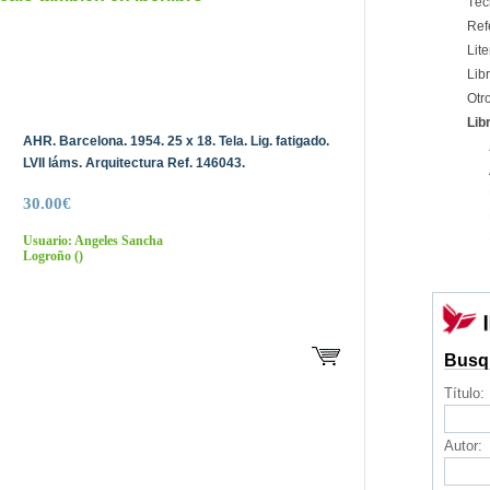
Téc
Ref
Lite
Libr
Otr
Lib
AHR. Barcelona. 1954. 25 x 18. Tela. Lig. fatigado.
LVII láms. Arquitectura Ref. 146043.
30.00€
Usuario: Angeles Sancha
Logroño
()
Busq
Título:
Autor: