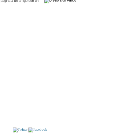
 pagina a un amigo con un
.
S
ADIÓS, QUERIDA AMELIA.
VILLAHERMOSA.
S!!