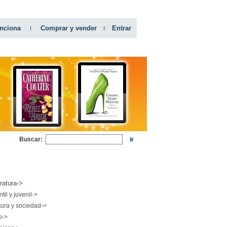
nciona
Comprar y vender
Entrar
Buscar:
RIAS
eratura->
ntil y juvenil->
tura y sociedad->
o->