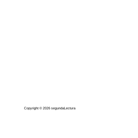
Quiénes somos
|
Búsqueda Avanzada
|
Contacto
|
Comprar y vende
Copyright © 2026
segundaLectura