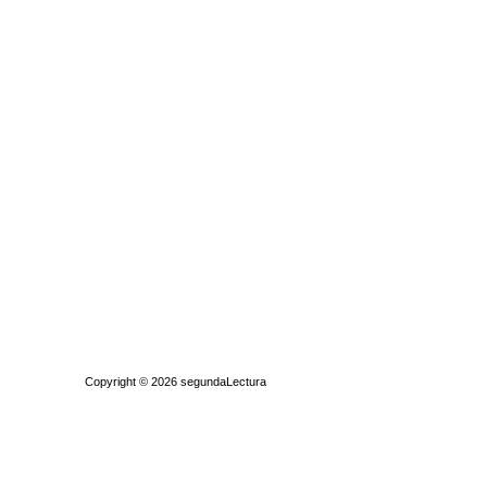
Quiénes somos
|
Búsqueda Avanzada
|
Contacto
|
Comprar y vende
Copyright © 2026
segundaLectura