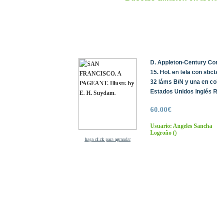
D. Appleton-Century Co
15. Hol. en tela con sbcta
32 láms B/N y una en col
Estados Unidos Inglés R
60.00€
Usuario: Angeles Sancha
Logroño
()
haga click para agrandar