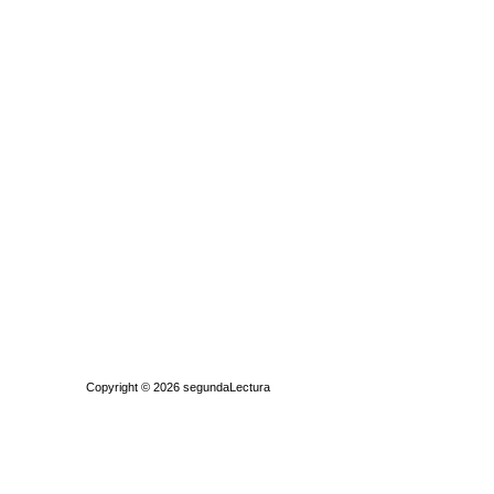
Quiénes somos
|
Búsqueda Avanzada
|
Contacto
|
Comprar y vende
Copyright © 2026
segundaLectura