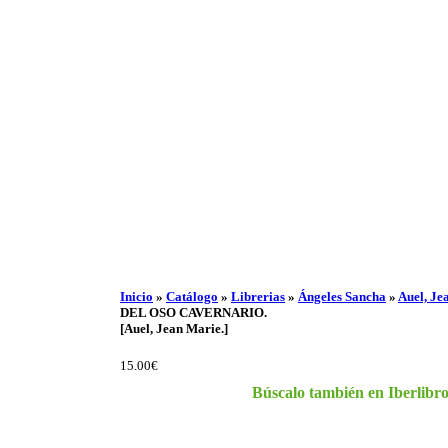
Inicio
»
Catálogo
»
Librerias
»
Ángeles Sancha
»
Auel, Je
DEL OSO CAVERNARIO.
[Auel, Jean Marie.]
15.00€
Búscalo también en Iberlib