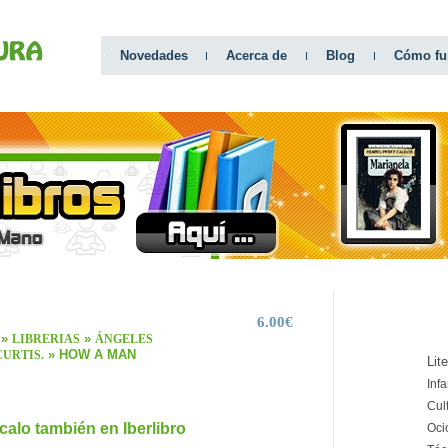
Novedades
Acerca de
Blog
Cómo fu
6.00€
CATEGO
»
»
LIBRERIAS
ÁNGELES
» HOW A MAN
CURTIS.
Lit
Infa
Cul
calo también en Iberlibro
Oci