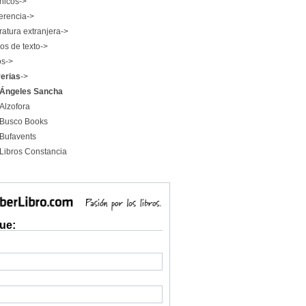
nicos->
erencia->
ratura extranjera->
os de texto->
os->
rerias
->
Ángeles Sancha
Alzofora
Busco Books
Bufavents
Libros Constancia
ue: