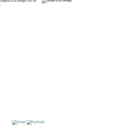
 pagina a un amigo con un
.
S
Setenta veces siete
CUBRA ESPAÑA PASO A PASO. ASTURIAS (II).
S!!