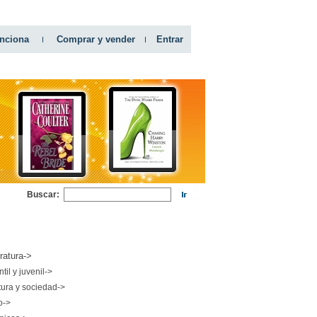
nciona
Comprar y vender
Entrar
Buscar:
RIAS
eratura->
ntil y juvenil->
tura y sociedad->
o->