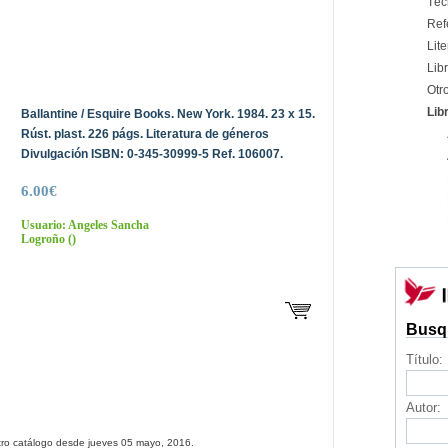
Téc
Ref
Lite
Libr
Otr
Lib
Ballantine / Esquire Books. New York. 1984. 23 x 15.
Rúst. plast. 226 págs. Literatura de géneros
Divulgación ISBN: 0-345-30999-5 Ref. 106007.
6.00€
Usuario: Angeles Sancha
Logroño
()
Busq
Título:
Autor:
tro catálogo desde jueves 05 mayo, 2016.