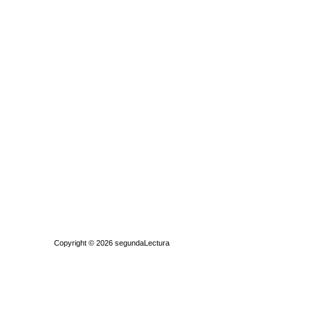
Quiénes somos
|
Búsqueda Avanzada
|
Contacto
|
Comprar y vende
Copyright © 2026
segundaLectura