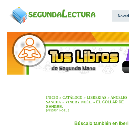
Noved
»
»
»
INICIO
CATÁLOGO
LIBRERIAS
ÁNGELES
»
» EL COLLAR DE
SANCHA
VINDRY, NOËL.
SANGRE.
[VINDRY, NOËL.]
Búscalo también en Iber