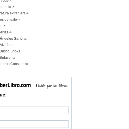
nicos->
erencia->
ratura extranjera->
os de texto->
os->
rerias
->
Ángeles Sancha
Alzofora
Busco Books
Bufavents
Libros Constancia
ue: