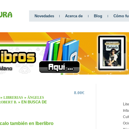
Novedades
Acerca de
Blog
Cómo fu
8.00€
CATEGO
»
»
LIBRERIAS
ÁNGELES
» EN BUSCA DE
ROBERT B.
Lit
Infa
Cul
calo también en Iberlibro
Oci