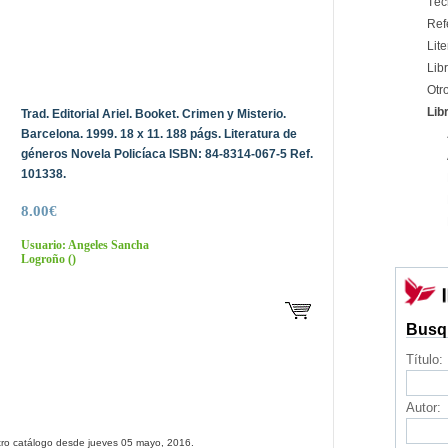
Téc
Ref
Lite
Libr
Otr
Lib
Trad. Editorial Ariel. Booket. Crimen y Misterio.
Barcelona. 1999. 18 x 11. 188 págs. Literatura de
géneros Novela Policíaca ISBN: 84-8314-067-5 Ref.
101338.
8.00€
Usuario: Angeles Sancha
Logroño
()
Busq
Título:
Autor:
tro catálogo desde jueves 05 mayo, 2016.