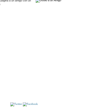
 pagina a un amigo con un
.
S
QUMRAN
LA AVENTURERA
S!!