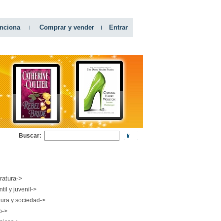
nciona
Comprar y vender
Entrar
Buscar:
RIAS
eratura->
ntil y juvenil->
tura y sociedad->
o->