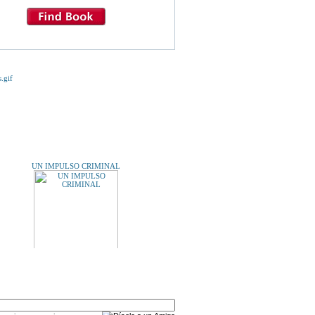
E TE INTERESE...
UN IMPULSO CRIMINAL
A UN AMIGO
ADO ESCOLAR. Unidades Básicas de Aprendizaje.
MATEMÁTICAS. 2º NIVEL. 3ª Evaluación.