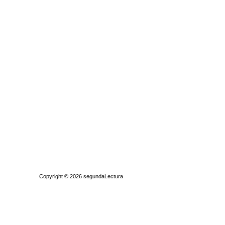
Quiénes somos
|
Búsqueda Avanzada
|
Contacto
|
Comprar y vende
Copyright © 2026
segundaLectura