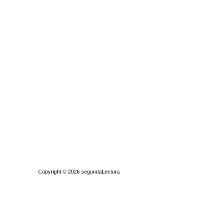
Quiénes somos
|
Búsqueda Avanzada
|
Contacto
|
Comprar y vende
Copyright © 2026
segundaLectura