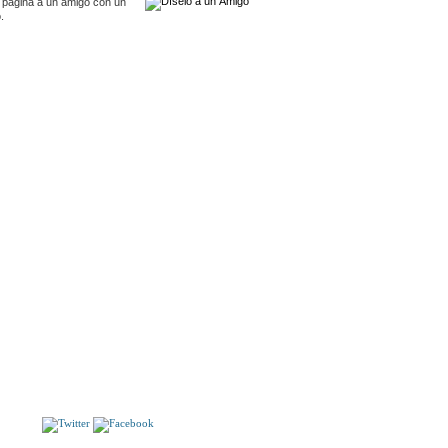
 pagina a un amigo con un
.
S
RIOS DE COREA. Viaje a la última frontera de la
Guerra Fría. 1ª edición.
ORTUGAL: UNA REVOLUCION AMENAZADA
S!!