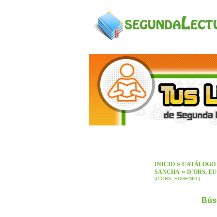
»
INICIO
CATÁLOGO
»
SANCHA
D´ORS, EU
[D´ORS, EUGENIO.]
Bús