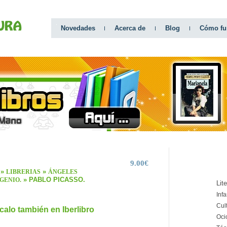
Novedades
Acerca de
Blog
Cómo fu
9.00€
CATEGO
»
»
LIBRERIAS
ÁNGELES
» PABLO PICASSO.
GENIO.
Lit
Infa
Cul
calo también en Iberlibro
Oci