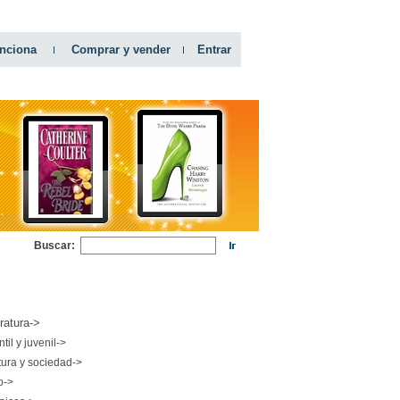
nciona
Comprar y vender
Entrar
Buscar:
RIAS
eratura->
ntil y juvenil->
tura y sociedad->
o->