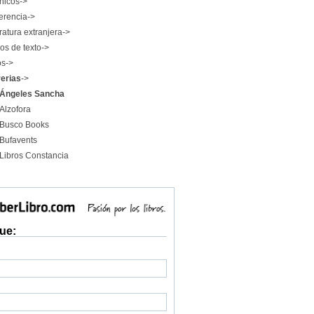
nicos->
erencia->
ratura extranjera->
os de texto->
os->
rerias
->
Ángeles Sancha
Alzofora
Busco Books
Bufavents
Libros Constancia
ue: